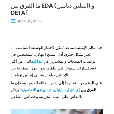
ما الفرق بين EDA (إيثيلين ديامين) و
DETA؟
April 02, 2026
في عالم الإيثيلينامينات، يُمكن لاختيار الوسيط المناسب أن
يُغير بشكل جذري أداء المنتج النهائي. للمختصين في
تركيبات المنتجات والمشترين في
بيولكيم
اثنان من أكثر
الاستفسارات شيوعاً التي نتلقاها تدور حول المقارنة بين
الإيثيلين ديامين وثنائي إيثيلين تريامين.
على الرغم من انتمائهما إلى نفس العائلة الكيميائية، فإن
ما
الفرق بين
إي دي إيه (إيثيلين ديامين)
و
التفاصيل
?
يرتكز
النقاش على البنية الجزيئية وخصائص التفاعل.