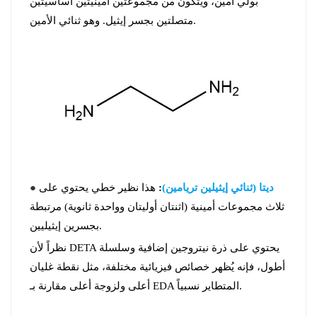
بولي أمين، ويتكون من مجموعتين أمينيتين أساسيتين
متصلتين بجسر إيثيل. وهو ثنائي الأمين.
ديتا (ثنائي إيثيلين تريامين)
:
هذا نظير خطي يحتوي على
●
ثلاث مجموعات أمينية (اثنتان أوليتان وواحدة ثانوية) مرتبطة
.
بجسرين إيثيليين
نظراً لأن DETA يحتوي على ذرة نيتروجين إضافية وسلسلة
أطول، فإنه يُظهر خصائص فيزيائية مختلفة، مثل نقطة غليان
أعلى ولزوجة أعلى مقارنة بـ EDA المتطاير نسبياً.