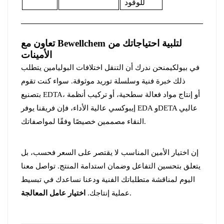
للوقود
تعاون مع Bewellchem ​​لتلبية احتياجاتك من
الأمينات
في
بيولكيم
نحن ندرك أن التنقل
اختلافات البوليامين
يتطلب
ذلك خبرة فنية وسلسلة توريد موثوقة. سواء كنت تقوم
بتصنيع EDTA، أو إنتاج مواد فعالة سطحية، أو تركيب أنظمة
إيبوكسي عالية الأداء، فإن فريقنا يوفر EDA وDETA عاليي
النقاء مصممين خصيصًا وفقًا لمواصفاتك.
إن اختيار الأمين المناسب لا يقتصر على السعر فحسب، بل
يتعلق بتحسين التفاعل وضمان استدامة المنتج. تواصل معنا
اليوم لمناقشة متطلباتك الفنية ودعنا نساعدك في تبسيط
.
عملية إنتاجك.
اختيار عامل المعالجة