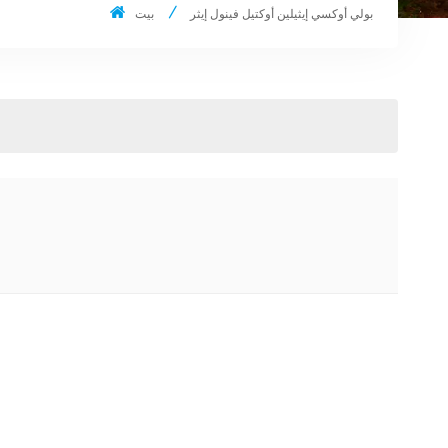
بولي أوكسي إيثيلين أوكتيل فينول إيثر
بيت