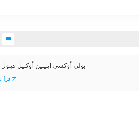
بولي أوكسي إيثيلين أوكتيل فينول إ
اقرأ ال