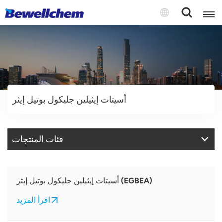
English
Русский
أسيتات إيثيلين جليكول بوتيل إيثر
بالعربية
中文
فئات المنتجات
Español
أسيتات إيثيلين جليكول بوتيل إيثر (EGBEA)
اقرأ المزيد