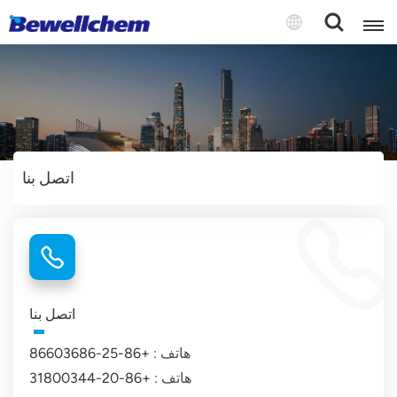
English
Русский
اتصل بنا
بالعربية
中文
Español
اتصل بنا
هاتف :
+86-25-86603686
هاتف :
+86-20-31800344