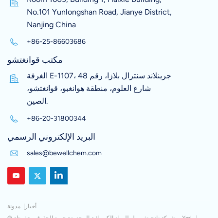
No.101 Yunlongshan Road, Jianye District,
Nanjing China
+86-25-86603686
مكتب قوانغتشو
الغرفة E-1107، جرينلاند سنترال بلازا، رقم 48
شارع العلوم، منطقة هوانغبو، قوانغتشو،
الصين.
+86-20-31800344
البريد الإلكتروني الرسمي
sales@bewellchem.com
أخبار
|
مدونة
|
Xml
© شركة نانجينغ بيويل للمواد الكيميائية المحدودة جميع الحقوق محفوظة.