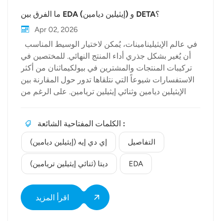
ما الفرق بين EDA (إيثيلين ديامين) و DETA؟
Apr 02, 2026
في عالم الإيثيلينامينات، يُمكن لاختيار الوسيط المناسب
أن يُغير بشكل جذري أداء المنتج النهائي. للمختصين في
تركيبات المنتجات والمشترين في بيولكيماثنان من أكثر
الاستفسارات شيوعاً التي نتلقاها تدور حول المقارنة بين
الإيثيلين ديامين وثنائي إيثيلين تريامين. على الرغم من
انتمائهما إلى نفس العائلة الكيميائية، فإن ما الفرق بين إي
دي إيه (إيثيلين ديامين) و التفاصيل? يرتكز النقاش على
الكلمات المفتاحية الشائعة :
البنية الجزيئية وخصائص التفاعل. الأساس الجزيئي
والبنية الكيميائية على المستوى الأساسي، يكمن الاختلاف
التفاصيل
إي دي إيه (إيثيلين ديامين)
الرئيسي في التركيب الكيميائي. ● EDA (إيثيلين
ديامين): هذا هو أبسط أنواع البولي إيثيلين بولي أمين،
EDA
ديتا (ثنائي إيثيلين تريامين)
ويتكون من مجموعتين أمينيتين أساسيتين متصلتين بجسر
إيثيل. وهو ثنائي الأمين. ● ديتا (ثنائي إيثيلين تريامين): هذا
اقرأ المزيد
نظير خطي يحتوي على ثلاث مجموعات أمينية (اثنتان
أوليتان وواحدة ثانوية) مرتبطة بجسرين إيثيليين. نظراً لأن