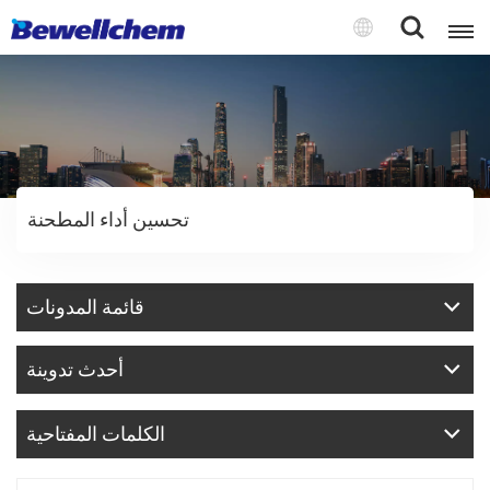
English
Русский
تحسين أداء المطحنة
بالعربية
中文
قائمة المدونات
Español
أحدث تدوينة
الكلمات المفتاحية