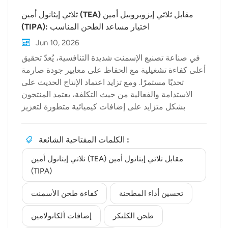
ثلاثي إيثانول أمين (TEA) مقابل ثلاثي إيزوبروبيل أمين
(TIPA): اختيار مساعد الطحن المناسب
Jun 10, 2026
في صناعة تصنيع الإسمنت شديدة التنافسية، يُعدّ تحقيق
أعلى كفاءة تشغيلية مع الحفاظ على معايير جودة صارمة
تحديًا مستمرًا. ومع تزايد اعتماد الإنتاج الحديث على
الاستدامة والفعالية من حيث التكلفة، يعتمد المنتجون
بشكل متزايد على إضافات كيميائية متطورة لتعزيز
الإنتاجية. ومن بين أكثر الحلول فعاليةً المتاحة،
الألكانولامينات. عندما يتعلق الأمر بالتركيبات الكيميائية،
الكلمات المفتاحية الشائعة :
فإن النقاش النهائي غالباً ما ينحصر في ثلاثي إيثانول أمين
(TEA) مقابل تيبا (تري إيزوبروبانولامين)كلا المادتين
ثلاثي إيثانول أمين (TEA) مقابل ثلاثي إيثانول أمين
المضافتين تُعدّان مساعدات طحن ممتازة، لكن فهم
(TIPA)
سلوكهما الكيميائي المختلف هو المفتاح لتحقيق نتائج
حقيقية. تحسين أداء المطحنة. الاختلافات الأساسية: القوة
تحسين أداء المطحنة
كفاءة طحن الأسمنت
المبكرة مقابل القوة المتأخرةيعتمد الاختيار بين TEA و
طحن الكلنكر
إضافات ألكانولامين
TIPA إلى حد كبير على أهداف الأداء المحددة لمصنع