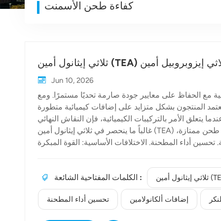
كفاءة طحن الأسمنت
Jun 10, 2026
ية مع الحفاظ على معايير جودة صارمة تحديًا مستمرًا. ومع
، يعتمد المنتجون بشكل متزايد على إضافات كيميائية متطورة
عندما يتعلق الأمر بالتركيبات الكيميائية، فإن النقاش النهائي
غالباً ما ينحصر في ثلاثي إيثانول أمين (TEA) مقابل تيبا (تري إيزوبروبانولامين)كلا المادتين المضافتين تُعدّان مساعدات طحن ممتازة،
 تحسين أداء المطحنة. الاختلافات الأساسية: القوة المبكرة
مقابل القوة المتأخرةيعتمد الاختيار بين TEA و TIPA إلى حد كبير على أهداف الأداء المحددة لمصنع الأسمنت الخاص بك والتركيب
المعدني للكلنكر الخاص بك. ● ثلاثي إيثانول أمين (TEA): يُعتبر مُحسِّن التصلب (TEA) ذا قيمة عالية لقدرته على تسريع عملية ترطيب
الكلمات المفتاحية الشائعة :
ام). ويعمل عن طريق تسريع تكوين الإترينجيت، مما يساعد
سرع في البداية. ● ثلاثي إيزوبروبانولامين (TIPA): في المقابل، يتألق مركب TIPA في تعزيز
نكر
إضافات ألكانولامين
تحسين أداء المطحنة
مقاومة الضغط في المراحل المتأخرة (28 يومًا). ويتحقق ذلك من خلال تعزيز ترطيب طور الفريت ($C_4AF$)، مما يؤدي إلى
 الأسمنتإلى جانب تطوير القوة، تعمل المركبات الكيميائية