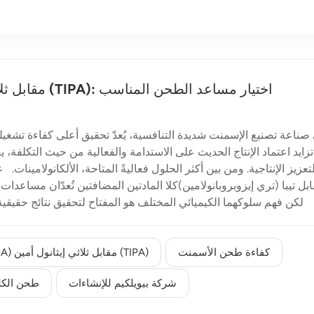
ثلاثي إيثانول أمين (TEA) مقابل ثلاثي إيزوبروبيل أمين (TIPA): اختيار مساعد الطحن المناسب
صناعة تصنيع الإسمنت شديدة التنافسية، يُعدّ تحقيق أعلى كفاءة تشغيل
تزايد اعتماد الإنتاج الحديث على الاستدامة والفعالية من حيث التكلفة
تعزيز الإنتاجية. ومن بين أكثر الحلول فعاليةً المتاحة، الألكانولامينات. 
لكن فهم سلوكهما الكيميائي المختلف هو المفتاح لتحقيق نتائج حقيقية.
الأسمنت بشكل ملحوظ في المراحل المبكرة (من يوم إلى ثلاثة أي
كفاءة طحن الأسمنت
ثلاثي إيثانول أمين (TEA) مقابل ثلاثي إيثانول أمين (TIPA)
الأسمنت على التصلب والتصلب بشكل أ
شركة بيويلكيم للإنشاءات
طحن الكل
مصفوفة أسمنتية أكثر تماسكًا ومتانة مع مرور الوقت. زيادة كفاءة طحن