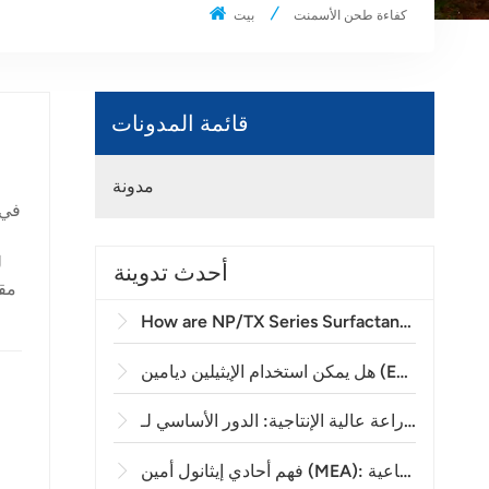
كفاءة طحن الأسمنت
بيت
قائمة المدونات
مدونة
في 
ل
أحدث تدوينة
How are NP/TX Series Surfactants Applied in Agricultural Emulsifiable Concentrates (EC)?
ل معالجة للإيبوكسي؟
فهم أحادي إيثانول أمين (MEA): المادة الأساسية في إزالة الكبريت الصناعية