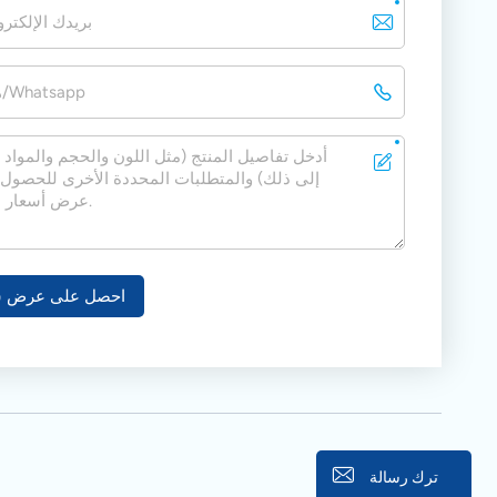
احصل على عرض س
ترك رسالة