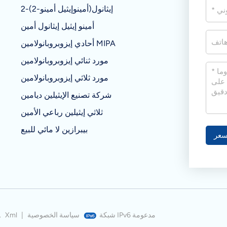
2-(2-أمينوإيثيل أمينو)إيثانول
أمينو إيثيل إيثانول أمين
أحادي إيزوبروبانولامين MIPA
مورد ثنائي إيزوبروبانولامين
مورد ثلاثي إيزوبروبانولامين
شركة تصنيع الإيثيلين ديامين
ثلاثي إيثيلين رباعي الأمين
بيبرازين لا مائي للبيع
عر
شبكة IPv6 مدعومة
سياسة الخصوصية
|
Xml
© شركة نانجينغ بيويل للمواد الكيميائية المحدو