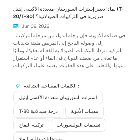
لماذا تعتبر إسترات السوربيتان متعددة الأكسي إيثيل (T-
20/T-80) ضرورية في التركيبات الصيدلانية؟
Jun 09, 2026
في صناعة الأدوية، فإن رحلة الدواء من مرحلة التركيب
إلى وصوله الناجح إلى المريض مليئة بتحديات
التركيب.تزداد المكونات الصيدلانية الفعالة تعقيدًا، وغالبًا
ما تعاني من ضعف الذوبان في الماء أو عدم استقرار
بنيتها. وللتغلب على هذه العقبات، يعتمد علماء التركيبات
الدوائية على سواغات عالية الأداء. ومن بين أكثر هذه
المركبات تنوعًا وأهميةً ما يلي: إسترات السوربيتان
الكلمات المفتاحية الشائعة :
متعددة الأكسي إيثيل، والمعروفة في الصناعة باسم
بوليسوربات. في بيولكيمنحن متخصصون في توريد
إسترات السوربيتان متعددة الأكسي إيثيل
مواد كيميائية خام عالية الجودة تلبي المتطلبات الصارمة
للصناعات العالمية. في هذه المقالة، نستكشف لماذا
مذيبات الأدوية
T-80 درجة صيدلانية
أصبحت هذه المواد الفعالة بالسطح تحديدًا - وخاصة T-20
تطبيقات البوليسوربات
تركيبة اللقاح
وT-80 - المعيار الذهبي في الطب الحديث. دور
الجزيئات الأمفيبية عالية النقاء إسترات السوربيتان
مستحلبات عالية النقاء