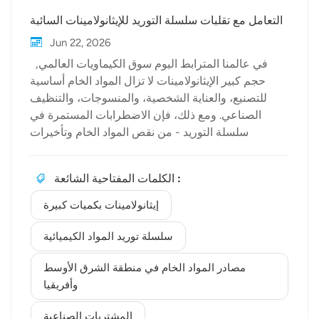
التعامل مع تقلبات سلسلة التوريد للإيثانولامينات السائبة
Jun 22, 2026
في عالمنا المترابط اليوم سوق الكيماويات العالمي,
حجم كبير الإيثانولامينات لا تزال المواد الخام أساسية
للتصنيع، والعناية الشخصية، والمنسوجات، والتنظيف
الصناعي. ومع ذلك، فإن الاضطرابات المستمرة في
سلسلة التوريد - من نقص المواد الخام وتأخيرات
الخدمات اللوجستية إلى التغييرات التنظيمية وتقلبات
الطلب - تخلق حالة من عدم اليقين المستمر للمشترين
الكلمات المفتاحية الشائعة :
الصناعيين. بيولكيمنحن متخصصون في ضمان استقرار
الوصول إلى المواد الكيميائية الحيوية، ومساعدة
إيثانولامينات بكميات كبيرة
الشركات على الحفاظ على استمرارية الإنتاج والتحكم
في التكاليف حتى في الظروف المتقلبة. ال سلسلة
سلسلة توريد المواد الكيميائية
توريد المواد الكيميائية يواجه إنتاج الإيثانولامين ضغوطًا
مصادر المواد الخام في منطقة الشرق الأوسط
فريدة. يعتمد الإنتاج على محدودية توافر المواد الخام، بينما
وأفريقيا
يؤثر الشحن عبر الحدود وازدحام الموانئ وتكاليف الطاقة
بشكل مباشر على فترات التسليم والأسعار. بالنسبة
المشتريات الصناعية