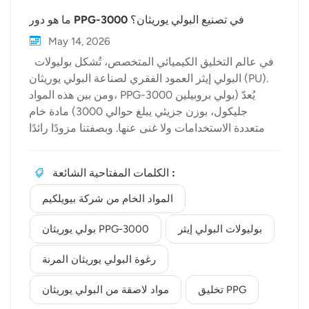
ما هو دور PPG-3000 في تصنيع البولي يوريثان؟
May 14, 2026
في عالم التخليق الكيميائي المتخصص، تُشكل بوليولات
البولي إيثر العمود الفقري لصناعة البولي يوريثان (PU).
ومن بين هذه المواد، PPG-3000 يُعدّ (بولي بروبيلين
جليكول، بوزن جزيئي يبلغ حوالي 3000) مادة خام
متعددة الاستخدامات ولا غنى عنها. وبصفتنا مزودًا رائدًا
للحلول الكيميائية عالية الجودة، بيولكيم مواد خام هم في
طليعة موردي هذا المكون الأساسي للمصنعين في جميع
الكلمات المفتاحية الشائعة :
أنحاء العالم. لكن ما الذي يجعل هذا البوليول المحدد بالغ
الأهمية لإنتاج البولي يوريثان عالي الأداء؟ فهم الكيمياء:
المواد الخام من شركة بيويلكيم
تركيب PPG لتقدير فائدة PPG-3000يجب على المرء أولاً
أن يفهم تخليق PPGيُنتج بولي بروبيلين جليكول من خلال
بوليولات البولي إيثر
بولي يوريثان PPG-3000
بلمرة فتح الحلقة الأنيونية لأكسيد البروبيلين. ومن خلال
رغوة البولي يوريثان المرنة
التحكم الدقيق في عملية البلمرة، يستطيع المصنّعون
الوصول إلى وزن جزيئي محدد، وهو في هذه الحالة
تخليق PPG
مواد لاصقة من البولي يوريثان
3000. عند هذا الوزن، يكون البوليول ثلاثي الهيدروكسيل