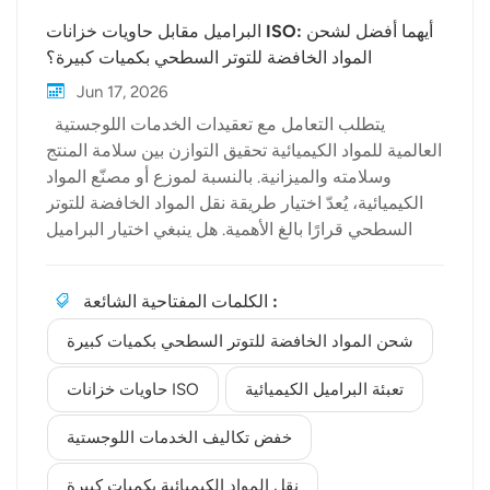
البراميل مقابل حاويات خزانات ISO: أيهما أفضل لشحن
المواد الخافضة للتوتر السطحي بكميات كبيرة؟
Jun 17, 2026
يتطلب التعامل مع تعقيدات الخدمات اللوجستية
العالمية للمواد الكيميائية تحقيق التوازن بين سلامة المنتج
وسلامته والميزانية. بالنسبة لموزع أو مصنّع المواد
الكيميائية، يُعدّ اختيار طريقة نقل المواد الخافضة للتوتر
السطحي قرارًا بالغ الأهمية. هل ينبغي اختيار البراميل
التقليدية، أم حان الوقت للترقية إلى حاويات النقل
الكبيرة؟ في بيولكيمنحن متخصصون في توريد المواد
الكلمات المفتاحية الشائعة :
الكيميائية الخام عالية الجودة. في هذا الدليل، نستعرض
مزايا وعيوب حاويات خزانات ISO عكس تعبئة البراميل
شحن المواد الخافضة للتوتر السطحي بكميات كبيرة
الكيميائية لمساعدتك على تحسين سلسلة التوريد الخاصة
بك. النهج التقليدي: تغليف المواد الكيميائية في براميل
تعبئة البراميل الكيميائية
حاويات خزانات ISO
لعقود من الزمن، شكلت البراميل القياسية سعة 200 لتر
خفض تكاليف الخدمات اللوجستية
(المصنوعة من الفولاذ أو البولي إيثيلين عالي الكثافة)
العمود الفقري لـ تغليف التصديرتوفر هذه النماذج مزايا
نقل المواد الكيميائية بكميات كبيرة