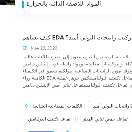
المواد اللاصقة الذائبة بالحرارة
اهم EDA في تركيب راتنجات البولي أميد؟
May 29, 2026
في عالم الكيمياء الصناعية، يتحدد أداء البوليمر كليًا بمكوناته الأساسية. بالنسبة للمصنعين الذين يسعون إلى تصنيع طلاءات عالية
اء، وإيبوكسيات معالجة، ومواد رابطة قوية، إيثيلين ديامين (EDA) يشكل هذا المركب ركيزة أساسية. ولكن كيف يتحول هذا الثنائي
وقة مورد الراتنجات الصناعية, بيولكيم يتعمق في الكيمياء
الكامنة وراء EDA ودورها الذي لا غنى عنه في تركيب راتنجات البولي أميد. الكيمياء: فهم تفاعل تكثيف البوليامينيكمن جوهر عملية
يف البوليامينيتفاعل ثنائي أمين الإيثيلين ديامين (EDA)، وهو ثنائي أمين أليفاتي ذو وزن جزيئي
اعل، مع الأحماض ثنائية الكربوكسيل. ونظرًا لأن EDA قصير السلسلة
ل عملية البلمرة هذه، تتفاعل مجموعات الأمين في EDA مع مجموعات
الكلمات المفتاحية الشائعة :
الماء كمنتج ثانوي وتكوين روابط أميدية قوية (-NH-CO-يُحدد اختيار الحمض المُضاف
ميد EDA
شيوعًا: تفاعل حمض ثنائي الميثيل. تركيبات متخصصة: البولي
تفاعل حمض ثنائي الميثر
تفاعل تكثيف البوليامين
ميدات التفاعلية والمواد اللاصقة الذائبة بالحرارةعند تفاعل EDA مع الأحماض الدهنية الثنائية (الأحماض الثنائية)، ينتج عنه فئتان
متميزتان من راتنجات البولي أميد EDA، وذلك تبعاً لنسبة المواد المتفاعلة: 1. البولي أميدات التفاعليةمن خلال الحفاظ على فائض من