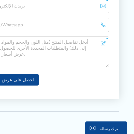
احصل على عرض س
ترك رسالة