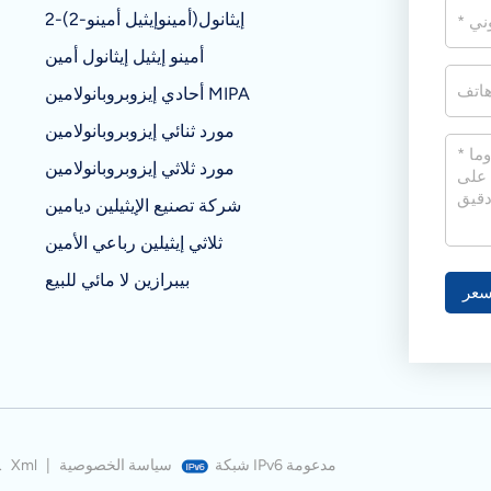
2-(2-أمينوإيثيل أمينو)إيثانول
أمينو إيثيل إيثانول أمين
أحادي إيزوبروبانولامين MIPA
مورد ثنائي إيزوبروبانولامين
مورد ثلاثي إيزوبروبانولامين
شركة تصنيع الإيثيلين ديامين
ثلاثي إيثيلين رباعي الأمين
بيبرازين لا مائي للبيع
عر
شبكة IPv6 مدعومة
سياسة الخصوصية
|
Xml
© شركة نانجينغ بيويل للمواد الكيميائية المحدو