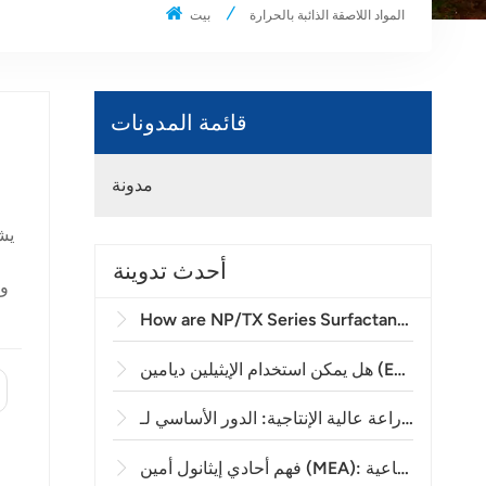
المواد اللاصقة الذائبة بالحرارة
بيت
قائمة المدونات
مدونة
أحدث تدوينة
How are NP/TX Series Surfactants Applied in Agricultural Emulsifiable Concentrates (EC)?
ل معالجة للإيبوكسي؟
الخ
فهم أحادي إيثانول أمين (MEA): المادة الأساسية في إزالة الكبريت الصناعية