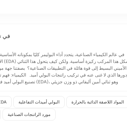
كيف يس
الأد
الأميني البسيط إلى قوة هائلة في التطبيقات الصناعية؟ بصفتنا جهة موث
تصنيع البولي أميد في تفاعل تكث
منخفض ويحتوي على مجموعتي أمين أوليّتين شديدتي التف
وغني بالمجموعات الوظيفية، فإنه يتفاعل بسرعة وكفاءة. خلا
الكربوكسيل في الحمض، مما يؤدي إلى إزالة 
المواد اللاصقة الذائبة بالحرارة
البولي أميدات التفاعلية
راتنجات البولي أ
صائص النهائية للراتنج، مما يقودنا إلى أحد أكثر التركيبات الصناعية 
مورد الراتنجات الصناعية
أ