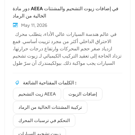
دور مادة AEEA في إضافات زيوت التشحيم والمشتتات
الخالية من الرماد
May 11, 2026
في عالم هندسة السيارات عالي الأداء، يتطلب محرك
الاحتراق الداخلي أكثر من مجرد تزييت أساسي. فمع
ازدياد صغر حجم المحركات وارتفاع درجات حرارتها،
تزداد الحاجة إلى تعقيد التركيب الكيميائي لـ زيوت تشحيم
السيارات يجب مواكبة ذلك. بيولكيمندرك أن سرّ طول
عمر المحرك يكمن في التركيب الجزيئي للمواد المضافة
المستخدمة. ومن هذه الجزيئات الفعّالة أمينوإيثيل
الكلمات المفتاحية الشائعة :
إيثانولامين، المعروف باسم هيئة الطاقة الذرية العربية.
فهم كيمياء AEEA في زيوت التشحيم زيت التشحيم
إضافات الزيوت
زيت التشحيم AEEA
AEEA اكتسبت التطبيقات زخمًا كبيرًا نظرًا لطبيعة
الجزيء ثنائية الوظيفة. يحتوي AEEA على مجموعات
تركيبة المشتتات الخالية من الرماد
أمينية أولية وثانوية بالإضافة إلى مجموعة هيدروكسيل،
التحكم في ترسبات المحرك
مما يجعله وحدة بناء متعددة الاستخدامات في التصنيع
الكيميائي الإضافي. يسمح هذا التركيب الفريد له بالتفاعل
زيوت تشحيم السيارات