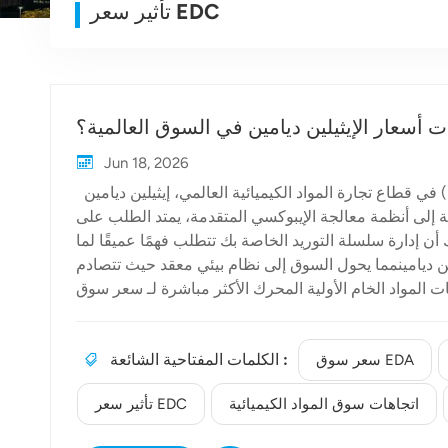
تأثير سعر EDC
ات أسعار الإيثيلين ديامين في السوق العالمية؟
Jun 18, 2026
في قطاع تجارة المواد الكيميائية العالمي، إيثيلين ديامين (EDA) يُعدّ مادة EDA وسيطًا لا غنى عنه. فمن عوامل التخليب والمواد
مة معالجة الإيبوكسي المتقدمة، يمتد الطلب على EDA ليشمل العديد من الصناعات الحيوية. ومع ذلك،
 أن إدارة سلسلة التوريد الخاصة بك تتطلب فهمًا عميقًا لما
ين ديامينمما يحول السوق إلى نظام بيئي معقد حيث تتصادم
قائق الإنتاج باستمرار. 1. ديناميكيات المواد الخام الأولية المحرك الأكثر مباشرة لـ سعر سوق EDA يقع في بداية خط
الإنتاج. تاريخياً، يتم تصنيع EDA بشكل أساسي من خلال مسارين متميزين: تفاعل ثنائي كلوريد الإيثيلين (EDC) مع الأمونيا المائية، أو
الاختزال الأميني لأحادي إيثانول أمين (MEA). وبسبب هذا الاعتماد المباشر، تأثير سعر EDC يُعدّ معيارًا أساسيًا لتسعير وحدات
الكلمات المفتاحية الشائعة :
معالجة الطاقة الكهربائية (EDA) عالميًا. فعندما تشهد أسواق النفط الخام والإيثيلين تقلبات، تتأثر تكاليف وحدات معالجة الطاقة
سعر سوق EDA
الكهربائية (EDA) بها، مما يُجبر مُصنّعي هذه الوحدات على تعديل عروضهم الأساسية لحماية هوامش أرباحهم. ويُعدّ رصد هذه العوامل
اتجاهات سوق المواد الكيميائية
تأثير سعر EDC
في المراحل الأولية أمرًا بالغ الأهمية. تكاليف المواد الخام يُعد شرطاً أساسياً لا يقبل المساومة للتنبؤ بتقلبات الأسعار الفورية. 2.
ج، عالميًا اتجاهات سوق المواد الكيميائية تؤثر بشكل كبير