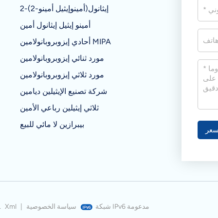
2-(2-أمينوإيثيل أمينو)إيثانول
أمينو إيثيل إيثانول أمين
أحادي إيزوبروبانولامين MIPA
مورد ثنائي إيزوبروبانولامين
مورد ثلاثي إيزوبروبانولامين
شركة تصنيع الإيثيلين ديامين
ثلاثي إيثيلين رباعي الأمين
بيبرازين لا مائي للبيع
عر
شبكة IPv6 مدعومة
سياسة الخصوصية
|
Xml
© شركة نانجينغ بيويل للمواد الكيميائية المحدو