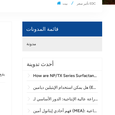
تأثير سعر EDC
بيت
قائمة المدونات
مدونة
أحدث تدوينة
How are NP/TX Series Surfactants Applied in Agricultural Emulsifiable Concentrates (EC)?
ل معالجة للإيبوكسي؟
فهم أحادي إيثانول أمين (MEA): المادة الأساسية في إزالة الكبريت الصناعية
ت