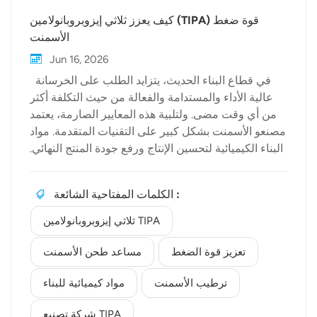
كيف يعزز ثلاثي إيزوبروبانولامين (TIPA) قوة ضغط
الأسمنت
Jun 16, 2026
في قطاع البناء الحديث، يتزايد الطلب على الخرسانة
عالية الأداء والمستدامة والفعالة من حيث التكلفة أكثر
من أي وقت مضى. ولتلبية هذه المعايير الصارمة، يعتمد
مصنعو الأسمنت بشكل كبير على التقنيات المتقدمة. مواد
البناء الكيميائية لتحسين الإنتاج ورفع جودة المنتج النهائي.
ومن بين هذه الإضافات الكيميائية، ثلاثي إيزوبروبانولامين
TIPA وقد برزت كخيار رئيسي لتعزيز أداء الأسمنت بشكل
الكلمات المفتاحية الشائعة :
كبير. في بيولكيم، شركة عالمية موثوقة شركة تصنيع
TIPAنحن متخصصون في توفير حلول كيميائية عالية
ثلاثي إيزوبروبانولامين TIPA
النقاء تدفع عجلة التقدم الصناعي. في هذه المقالة، نتعمق
في العلم الكامن وراء كيفية تحسين مادة TIPA لخصائص
تعزيز قوة الضغط
مساعد طحن الأسمنت
الأسمنت وتعزيز قوته. الدور المزدوج: أداة مساعدة على
ترطيب الأسمنت
مواد كيميائية للبناء
الطحن ومعزز للقوة أثناء عملية تصنيع الأسمنت، تستهلك
عملية طحن الكلنكر كمية هائلة من الطاقة. ويُستخدم
شركة تصنيع TIPA