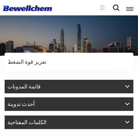
English
Русский
تعزيز قوة الضغط
بالعربية
中文
قائمة المدونات
Español
أحدث تدوينة
الكلمات المفتاحية