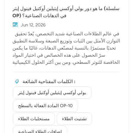
ما هو دور بولي أوكسي إيثيلين أوكتيل فينول إيثر (سلسلة
OP) في الدهانات الصناعية؟
Jun 12, 2026
في عالم الطلاءات الصناعية شديد التخصص، يُعدّ تحقيق
التوازن الأمثل بين الثبات وتوزيع الصبغة وسلاسة التطبيق
تحديًا مستمرًا. بالنسبة لمصنّعي الدهانات، غالبًا ما يكمن
سرّ الحصول على هذه الخصائص في اختيار المواد
الخافضة للتوتر السطحي. ومن بين أكثر الحلول الكيميائية
موثوقيةً وانتشارًا في هذا القطاع: بولي أوكسي إيثيلين
أوكتيل فينول إيثر، والمعروفة باسم سلسلة OP. في
الكلمات المفتاحية الشائعة :
بيولكيمنحن نوفر مواد خام كيميائية عالية الجودة تدفع
عجلة الابتكار. في هذه المقالة، سنستكشف كيف
بولي أوكسي إيثيلين أوكتيل فينول إيثر
إيثوكسيلات أوكتيل فينول تُعتبر ضرورية إضافات الطلاء
الصناعية لرفع مستوى أداء الطلاءات الحديثة. قوة
المادة الفعالة بالسطح OP-10
الاستحلاب والاستقرار تُعدّ الدهانات الصناعية مزيجًا معقدًا
تشتيت الطلاء
مستحلبات الطلاء
من البوليمرات والمذيبات والأصباغ والماء. ويتطلب
الحفاظ على تجانس هذه المكونات غير المتوافقة
إضافات الطلاء الصناعية