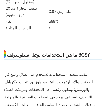
(محلول بنسبة 1%)
ضغط البخار (عند 20
0.87 ملم زئبق
درجة مئوية)
≥99%
نقاء
/
الدرجات المتاحة
ما هي استخدامات بوتيل سيلوسولف BCS؟
مذيب متعدد الاستخدامات يُستخدم على نطاق واسع في:
الطلاءات والأحبار: مذيب للنيتروسليلوز، وراتنجات الأكريليك،
والورنيش؛ ومكون رئيسي في المخففات ومزيلات الطلاء.
التنظيف الصناعي: يوجد في المنظفات الصناعية والمنزلية،
ومزيلات الشحوم، ومواد التنظيف الجاف. المعالجة الكيميائية: