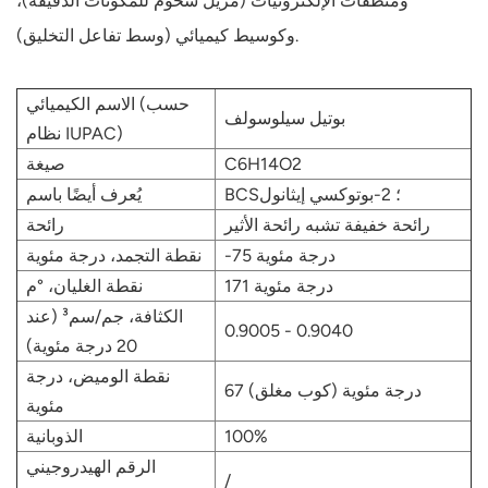
ومنظفات الإلكترونيات (مزيل شحوم للمكونات الدقيقة)،
وكوسيط كيميائي (وسط تفاعل التخليق).
الاسم الكيميائي (حسب
بوتيل سيلوسولف
نظام IUPAC)
C6H14O2
صيغة
BCS؛ 2-بوتوكسي إيثانول
يُعرف أيضًا باسم
رائحة خفيفة تشبه رائحة الأثير
رائحة
-75 درجة مئوية
نقطة التجمد، درجة مئوية
171 درجة مئوية
نقطة الغليان، °م
الكثافة، جم/سم³ (عند
0.9005 - 0.9040
20 درجة مئوية)
نقطة الوميض، درجة
67 درجة مئوية (كوب مغلق)
مئوية
100%
الذوبانية
الرقم الهيدروجيني
/