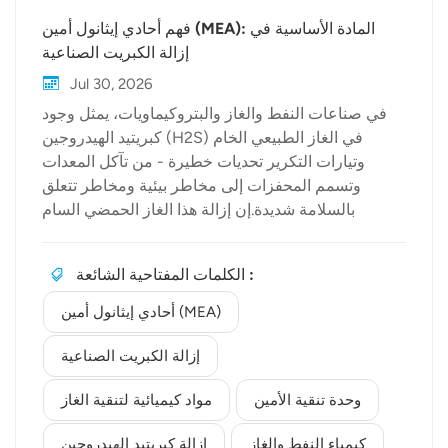
فهم أحادي إيثانول أمين (MEA): المادة الأساسية في
إزالة الكبريت الصناعية
Jul 30, 2026
في صناعات النفط والغاز والبتروكيماويات، يمثل وجود
كبريتيد الهيدروجين (H2S) في الغاز الطبيعي الخام
وتيارات التكرير تحديات خطيرة - من تآكل المعدات
وتسمم المحفزات إلى مخاطر بيئية ومخاطر تتعلق
بالسلامة شديدة.إن إزالة هذا الغاز الحمضي السام
والمسبب للتآكل ليست خياراً، بل هي ضرورة تشغيلية.
ويكمن جوهر عملية التنقية هذه فيأحادي إيثانول أمين
الكلمات المفتاحية الشائعة :
(MEA)، أحد أكثر الجهات التي تحظى بثقة واسعةمواد
كيميائية لتنقية الغازفي هذا المجال. الكيمياء الكامنة وراء
أحادي إيثانول أمين (MEA)
إزالة كبريتيد الهيدروجين أحادي إيثانول أمين (MEA)
(الصيغة الكيميائية C₂H₇NO) هو ألكانولامين أولي يُظهر
إزالة الكبريت الصناعية
تفاعلاً استثنائياً تجاه الغازات الحمضية.. فيإزالة الكبريت
وحدة تنقية الأمين
مواد كيميائية لتنقية الغاز
الصناعيةفي التطبيقات، يتم وضع محلول MEA المائي
على اتصال مع تيارات الغاز الحامض داخلوحدة تنقية
كيمياء النفط والغاز
إزالة كبريتيد الهيدروجين