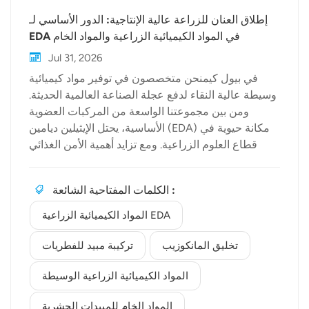
إطلاق العنان للزراعة عالية الإنتاجية: الدور الأساسي لـ
EDA في المواد الكيميائية الزراعية والمواد الخام
للمبيدات الحشرية
Jul 31, 2026
في بيول كيمنحن متخصصون في توفير مواد كيميائية
وسيطة عالية النقاء لدفع عجلة الصناعة العالمية الحديثة.
ومن بين مجموعتنا الواسعة من المركبات العضوية
الأساسية، يحتل الإيثيلين ديامين (EDA) مكانة حيوية في
قطاع العلوم الزراعية. ومع تزايد أهمية الأمن الغذائي
والزراعة المستدامة، تبرز أهمية فهم قيمة... المواد
الكيميائية الزراعية EDA يساعد هذا البرنامج المصممين
الكلمات المفتاحية الشائعة :
والمصنعين على تطوير حلول فعالة وعالية الإنتاجية
لحماية المحاصيل.في مجال حماية المحاصيل الحديثة،
المواد الكيميائية الزراعية EDA
يستخدم البوليامين تتجاوز فوائد EDA التفاعلات الكيميائية
الأساسية بكثير. فبنيتها ثنائية الوظيفة التي تجمع بين
تخليق المانكوزيب
تركيبة مبيد للفطريات
الأمينين تجعلها جسراً تفاعلياً رئيسياً لتخليق جزيئات
المواد الكيميائية الزراعية الوسيطة
كيميائية زراعية معقدة. فيما يلي، نستعرض الأدوار
الأساسية التي تؤديها EDA في تركيبات المبيدات الزراعية
المواد الخام للمبيدات الحشرية